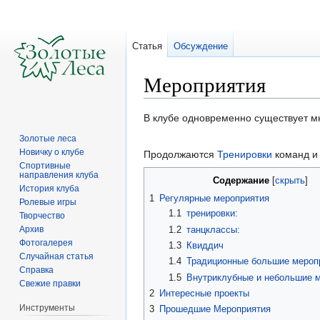
Статья
Обсуждение
Мероприятия
Перейти
Перейти
В клубе одновременно существует м
к
к
Золотые леса
навигации
поиску
Новичку о клубе
Продолжаются
Тренировки
команд 
Спортивные
направления клуба
Содержание
История клуба
1
Регулярные мероприятия
Ролевые игры
1.1
тренировки:
Творчество
1.2
танцклассы:
Архив
Фотогалерея
1.3
Квиддич
Случайная статья
1.4
Традиционные большие мероп
Справка
1.5
Внутриклубные и небольшие 
Свежие правки
2
Интересные проекты
Инструменты
3
Прошедшие Мероприятия