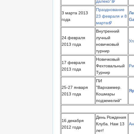
далеко"
Празднование
3 марта 2013
Ле
23 февраля и 8
года
Ga
марта
Внутренний
24 февраля
лучный
Ул
2013 года
новичковый
турнир
Новичковый
17 февраля
Фехтовальный
Ри
2013 года
Турнир
ПИ
25-27 января
"Вархаммер.
Яр
2013 года
Кошмары
подземелий"
День Рождения
16 декабря
Клуба. Нам 13
Ан
2012 года
лет!