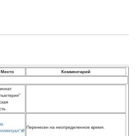
Место
Комментарий
ионат
пьютерия"
ская
сть
ла
Перенесен на неопределенное время.
еллектуал"