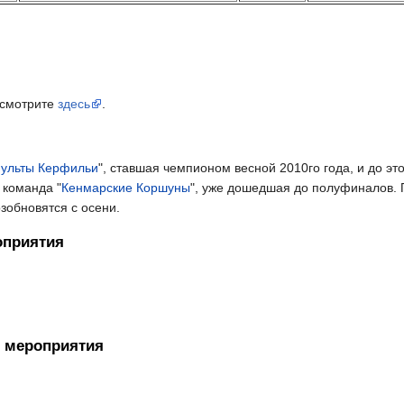
 смотрите
здесь
.
пульты Керфильи
", ставшая чемпионом весной 2010го года, и до э
 команда "
Кенмарские Коршуны
", уже дошедшая до полуфиналов. 
зобновятся с осени.
оприятия
 мероприятия