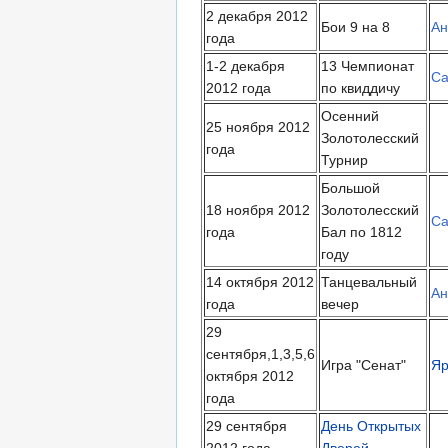
2 декабря 2012
Бои 9 на 8
Ан
года
1-2 декабря
13 Чемпионат
Са
2012 года
по квиддичу
Осенний
25 ноября 2012
Золотолесский
года
Турнир
Большой
18 ноября 2012
Золотолесский
Са
года
Бал по 1812
году
14 октября 2012
Танцевальный
Ан
года
вечер
29
сентября,1,3,5,6
Игра "Сенат"
Яр
октября 2012
года
29 сентября
День Открытых
2012 года
Дверей