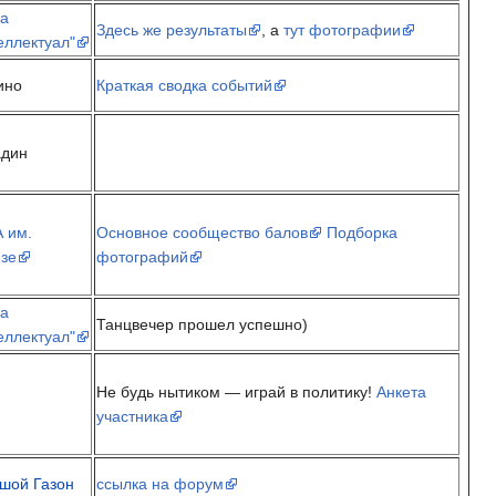
а
Здесь же результаты
, а
тут фотографии
еллектуал"
ино
Краткая сводка событий
адин
 им.
Основное сообщество балов
Подборка
зе
фотографий
а
Танцвечер прошел успешно)
еллектуал"
Не будь нытиком — играй в политику!
Анкета
участника
шой Газон
ссылка на форум