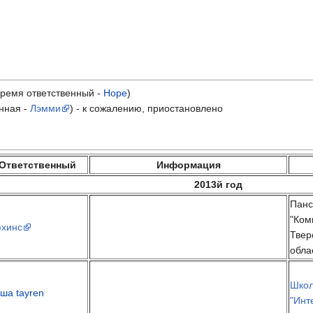
ремя ответственный -
Hope
)
енная -
Лэмми
) - к сожалению, приостановлено
Ответственный
Информация
2013й год
Панс
"Ком
хинс
Твер
обла
Шко
ша tayren
"Инт