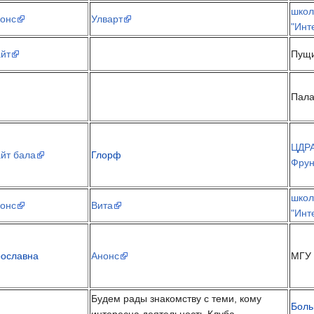
школ
онс
Улварт
"Инт
йт
Пущ
Пал
ЦДРА
йт бала
Глорф
Фрун
школ
онс
Вита
"Инт
ославна
Анонс
МГУ
Будем рады знакомству с теми, кому
Боль
интересна деятельность Клуба.