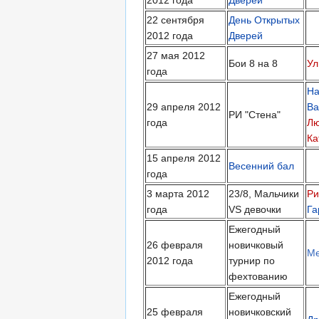
22 сентября
День Открытых
2012 года
Дверей
27 мая 2012
Бои 8 на 8
Ул
года
На
29 апреля 2012
Ba
РИ "Стена"
года
Лю
Ка
15 апреля 2012
Весенний бал
года
3 марта 2012
23/8, Мальчики
Ри
года
VS девочки
Г
Ежегодный
26 февраля
новичковый
М
2012 года
турнир по
фехтованию
Ежегодный
25 февраля
новичковский