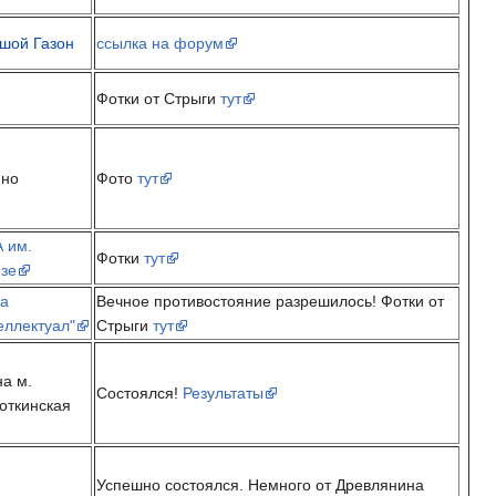
шой Газон
ссылка на форум
Фотки от Стрыги
тут
ино
Фото
тут
 им.
Фотки
тут
зе
а
Вечное противостояние разрешилось! Фотки от
еллектуал"
Стрыги
тут
на м.
Состоялся!
Результаты
откинская
Успешно состоялся. Немного от Древлянина