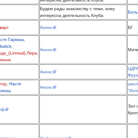
Будем рады знакомству с теми, кому
Боль
интересна деятельность Клуба.
варт
Анонс
БГ
стя Гармаш
,
batick
,
Анонс
Мит
да_(Linneal)
,
Лера
,
тенок
ЦДРА
Анонс
Фрун
тор
,
Настя
школ
Анонс
армаш
"Инт
Зал 
еф
Кроп