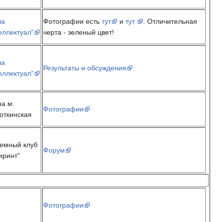
ла
Фотографии есть
тут
и
тут
. Отличительная
еллектуал"
черта - зеленый цвет!
ла
Результаты и обсуждения
еллектуал"
на м.
Фотографии
откинская
емный клуб
Форум
иринт"
Фотографии