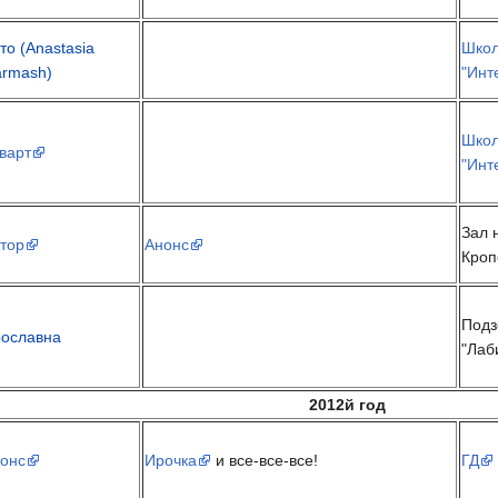
то (Anastasia
Шко
rmash)
"Инт
Шко
варт
"Инт
Зал 
тор
Анонс
Кроп
Подз
ославна
"Лаб
2012й год
онс
Ирочка
и все-все-все!
ГД