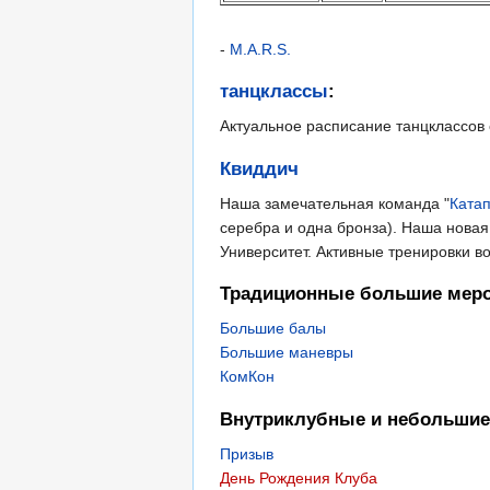
-
M.A.R.S.
танцклассы
:
Актуальное расписание танцклассов
Квиддич
Наша замечательная команда "
Ката
серебра и одна бронза). Наша новая
Университет. Активные тренировки во
Традиционные большие мер
Большие балы
Большие маневры
КомКон
Внутриклубные и небольшие
Призыв
День Рождения Клуба